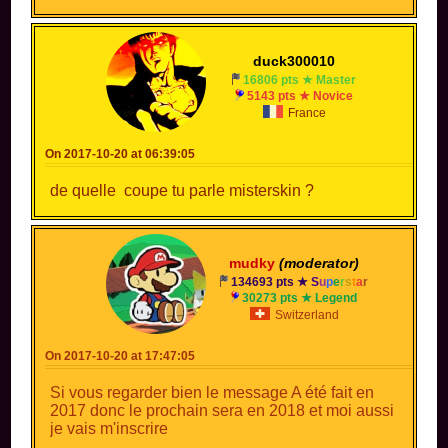
duck300010
16806 pts ★ Master
5143 pts ★ Novice
France
On 2017-10-20 at 06:39:05
de quelle coupe tu parle misterskin ?
mudky
(moderator)
134693 pts ★
S
u
p
e
r
s
t
a
r
30273 pts ★ Legend
Switzerland
On 2017-10-20 at 17:47:05
Si vous regarder bien le message A été fait en
2017 donc le prochain sera en 2018 et moi aussi
je vais m'inscrire