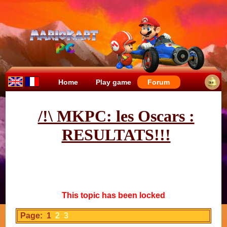
Home
Play game
Forum
/!\ MKPC: les Oscars :
RESULTATS!!!
This topic has been locked
Page: 1
2
3