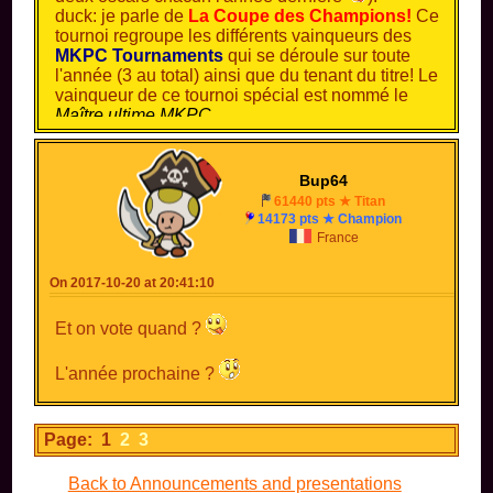
duck: je parle de
La Coupe des Champions!
Ce
tournoi regroupe les différents vainqueurs des
MKPC Tournaments
qui se déroule sur toute
l'année (3 au total) ainsi que du tenant du titre! Le
vainqueur de ce tournoi spécial est nommé le
Maître ultime MKPC
.
Bup64
61440 pts ★ Titan
14173 pts ★ Champion
France
On 2017-10-20 at 20:41:10
Et on vote quand ?
L'année prochaine ?
Page: 1
2
3
Back to Announcements and presentations