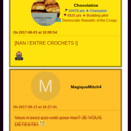
Chocolatine
10978 pts ★ Champion
4925 pts ★ Budding pilot
Democratic Republic of the Congo
On 2017-06-03 at 10:00:54
[NAN ! ENTRE CROCHETS !]
M
MagiqueMitch4
On 2017-06-13 at 16:27:41
Vous n'avez pas voté pour moi? JE VOUS
DÉTESTE!