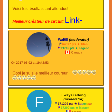
Voici les résultats tant attendus!
Link-
Meilleur créateur de circuit:
Triforce8 et
FwaysGamer
Wal68
(moderator)
64597 pts ★ Titan
(2 voix)
23745 pts ★ Legend
Mentions: Wargor, ElectroRager (1 voix)
Canada
Waluigi68
Meilleur coureur:
(7 voix)
On 2017-06-02 at 19:42:53
Mentions: FwaysGamer (1 voix)
Cool je suis le meilleur coureur!!!!
Gollum93
Meilleur créateur de fanfic:
(5 voix)
Mentions: Dimension, SuperCoppin (1 voix)
FwaysZedong
F
(moderator)
misterskin
Le plus populaire:
(3 voix)
171209 pts ★
S
u
p
e
r
s
t
a
r
17290 pts ★ Master
Mentions: Wargor, Jasminedu69, FwaysGamer (1
France