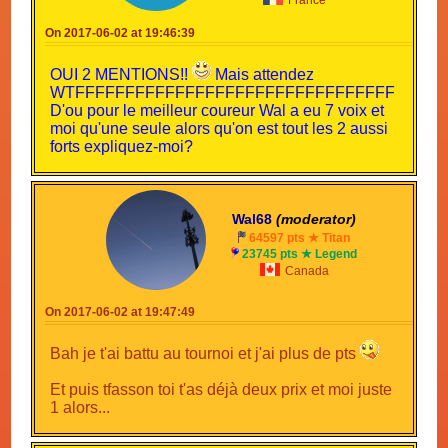
voix)
On 2017-06-02 at 19:46:39
misterskin
Meilleur animateur:
(2 voix)
OUI 2 MENTIONS!!
Mais attendez
Mentions: Gollum93, ElectroRager, FwaysGamer
WTFFFFFFFFFFFFFFFFFFFFFFFFFFFFFFFF
(1 voix)
D'ou pour le meilleur coureur Wal a eu 7 voix et
moi qu'une seule alors qu'on est tout les 2 aussi
forts expliquez-moi?
En enfin, vous l'attendiez tous:
JOUEUR DE
Wal68
(moderator)
L'ANNEE!!!
64597 pts ★ Titan
23745 pts ★ Legend
Canada
On 2017-06-02 at 19:47:49
Bah je t'ai battu au tournoi et j'ai plus de pts
Et puis tfasson toi t'as déjà deux prix et moi juste
1 alors...