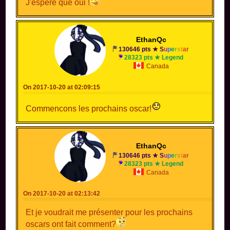
J'espère que oui !
EthanQc
130646 pts ★
S
u
p
e
r
s
t
a
r
28323 pts ★ Legend
Canada
On 2017-10-20 at 02:09:15
Commencons les prochains oscar!
EthanQc
130646 pts ★
S
u
p
e
r
s
t
a
r
28323 pts ★ Legend
Canada
On 2017-10-20 at 02:13:42
Et je voudrait me présenter pour les prochains
oscars ont fait comment?