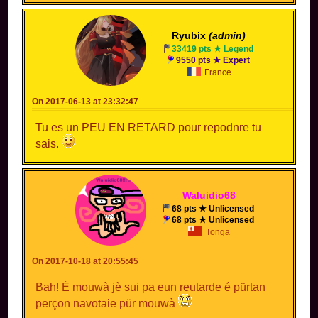
Ryubix
(admin)
33419 pts ★ Legend
9550 pts ★ Expert
France
On 2017-06-13 at 23:32:47
Tu es un PEU EN RETARD pour repodnre tu
sais.
Waluidio68
68 pts ★ Unlicensed
68 pts ★ Unlicensed
Tonga
On 2017-10-18 at 20:55:45
Bah! É mouwà jè sui pa eun reutarde é pürtan
perçon navotaie pür mouwà