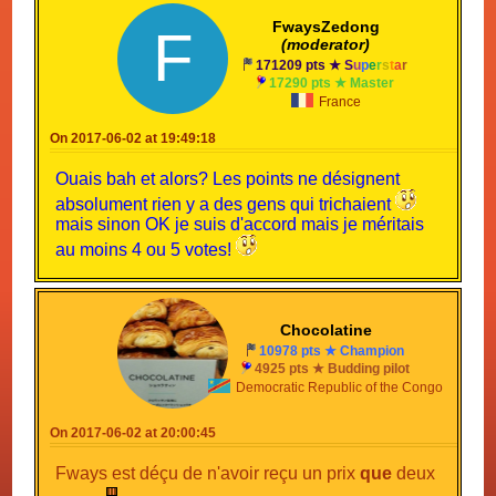
FWAYSGAMER!!!!!
FwaysZedong
F
(moderator)
171209 pts ★
S
u
p
e
r
s
t
a
r
17290 pts ★ Master
France
(2 votes)
On 2017-06-02 at 19:49:18
Mentions honorables: Wargor, Waluigi68,
Ouais bah et alors? Les points ne désignent
Gollum93 (1 voix)
absolument rien y a des gens qui trichaient
mais sinon OK je suis d'accord mais je méritais
Félicitations à tous le monde et à l'année
au moins 4 ou 5 votes!
prochaine!
Chocolatine
10978 pts ★ Champion
4925 pts ★ Budding pilot
Democratic Republic of the Congo
On 2017-06-02 at 20:00:45
Fways est déçu de n'avoir reçu un prix
que
deux