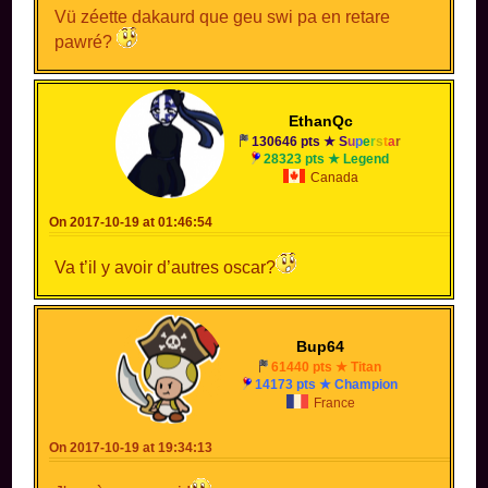
Vü zéette dakaurd que geu swi pa en retare
pawré?
EthanQc
130646 pts ★
S
u
p
e
r
s
t
a
r
28323 pts ★ Legend
Canada
On 2017-10-19 at 01:46:54
Va t’il y avoir d’autres oscar?
Bup64
61440 pts ★ Titan
14173 pts ★ Champion
France
On 2017-10-19 at 19:34:13