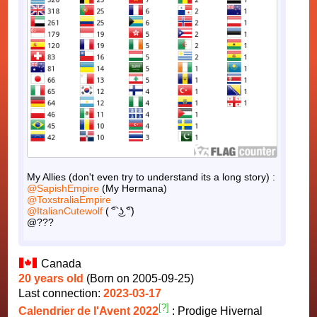
My Allies (don't even try to understand its a long story) :
@SapishEmpire
(My Hermana)
@ToxstraliaEmpire
@ItalianCutewolf
( ͡° ͜ʖ ͡°)
@???
Canada
20 years old
(Born on 2005-09-25)
Last connection:
2023-03-17
[?]
Calendrier de l'Avent 2022
: Prodige Hivernal