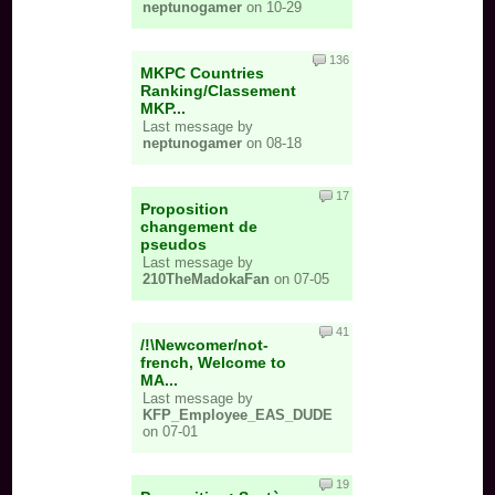
neptunogamer
on 10-29
136
MKPC Countries
Ranking/Classement
MKP...
Last message by
neptunogamer
on 08-18
17
Proposition
changement de
pseudos
Last message by
210TheMadokaFan
on 07-05
41
/!\Newcomer/not-
french, Welcome to
MA...
Last message by
KFP_Employee_EAS_DUDE
on 07-01
19