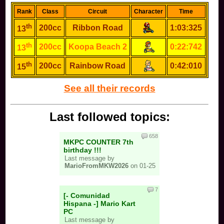
Rank
Class
Circuit
Character
Time
th
200cc
Ribbon Road
1:03:325
13
th
200cc
Koopa Beach 2
0:22:742
13
th
200cc
Rainbow Road
0:42:010
15
See all their records
Last followed topics:
658
MKPC COUNTER 7th
birthday !!!
Last message by
MarioFromMKW2026
on 01-25
7
[- Comunidad
Hispana -] Mario Kart
PC
Last message by