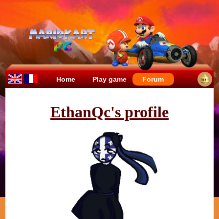
Home
Play game
Forum
EthanQc's profile