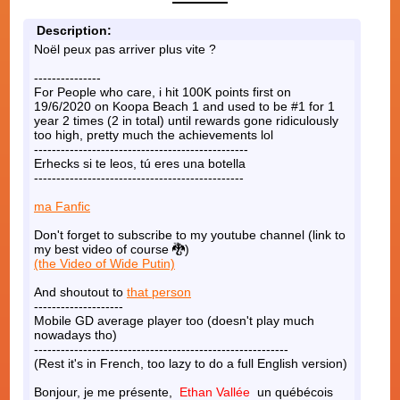
Description:
Noël peux pas arriver plus vite ?
---------------
For People who care, i hit 100K points first on
19/6/2020 on Koopa Beach 1 and used to be #1 for 1
year 2 times (2 in total) until rewards gone ridiculously
too high, pretty much the achievements lol
------------------------------------------------
Erhecks si te leos, tú eres una botella
-----------------------------------------------
ma Fanfic
Don't forget to subscribe to my youtube channel (link to
my best video of course 🐉)
(the Video of Wide Putin)
And shoutout to
that person
--------------------
Mobile GD average player too (doesn't play much
nowadays tho)
---------------------------------------------------------
(Rest it's in French, too lazy to do a full English version)
Bonjour, je me présente,
Ethan Vallée
un québécois