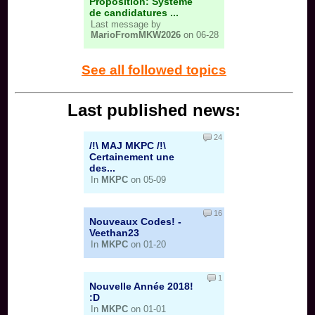
Proposition: Système
de candidatures ...
Last message by
MarioFromMKW2026
on 06-28
See all followed topics
Last published news:
24
/!\ MAJ MKPC /!\
Certainement une
des...
In
MKPC
on 05-09
16
Nouveaux Codes! -
Veethan23
In
MKPC
on 01-20
1
Nouvelle Année 2018!
:D
In
MKPC
on 01-01