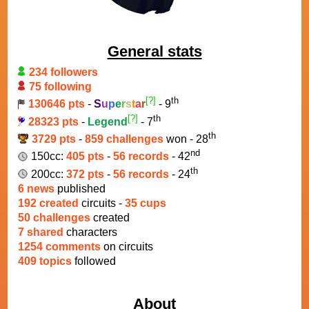
General stats
234 followers
75 following
[?]
th
130646 pts
-
S
u
p
e
r
s
t
a
r
- 9
[?]
th
28323 pts
-
Legend
- 7
th
3729 pts
-
859 challenges
won - 28
nd
150cc:
405 pts
-
56 records
- 42
th
200cc:
372 pts
-
56 records
- 24
6 news
published
192 created
circuits -
35 cups
50 challenges
created
7 shared
characters
1254 comments
on circuits
409 topics
followed
About