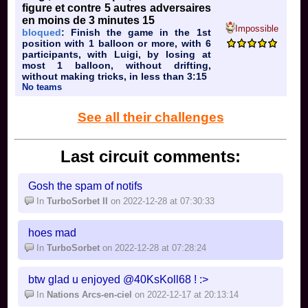
figure et contre 5 autres adversaires
en moins de 3 minutes 15
Impossible
bloqued
: Finish the game in the 1st
position with 1 balloon or more, with 6
participants, with Luigi, by losing at
most 1 balloon, without drifting,
without making tricks, in less than 3:15
No teams
See all their challenges
Last circuit comments:
Gosh the spam of notifs
In
TurboSorbet II
on 2022-12-28 at 07:30:33
hoes mad
In
TurboSorbet
on 2022-12-28 at 07:28:24
btw glad u enjoyed @40KsKoll68 ! :>
In
Nations Arcs-en-ciel
on 2022-12-17 at 20:13:14