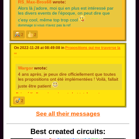
RS_Max-Bros68
wrote:
I'm here for mostly one thing precisely but imma
Alors là j'adore, moi qui en plus est intéressé par
les divers events de l'époque, on peut dire que
check the site for now
c'esy cool, même top trop cool
dommage si vous n'avez pas la ref
Oh mon dieu le "top trop cool" x)
2
2
Spoiler [
Show
]
On 2022-11-28 at 08:49:08 in
Propositions qui me traverse la
...
Wargor
wrote:
4 ans après, je peux dire officiellement que toutes
les propositions ont été implémentées ! Voilà, fallait
juste être patient
J'ai prédis l'avenir
vraiment c'est totalement
impressionnant de se dire que tout mes propos de ce
2
topic sont tout là de nos jours... ça fait bizarre moi qui
me disait que j'avais exagéré xD
See all their messages
Best created circuits: