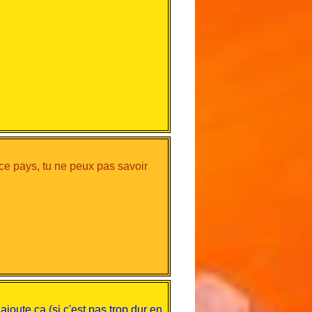
ce pays, tu ne peux pas savoir
joute ça (si c'est pas trop dur en