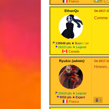
France
EthanQc
On 2017-10
Comme sa
130646 pts ★
S
u
p
e
r
s
t
a
r
28323 pts ★ Legend
Canada
Ryubix
(admin)
On 2017-10
Hmmm...
33419 pts ★ Legend
9550 pts ★ Expert
1
France