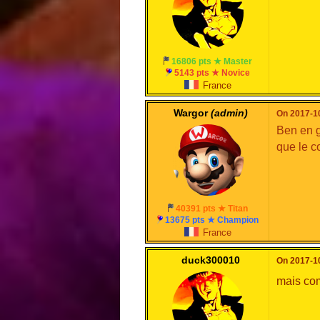
16806 pts ★ Master
5143 pts ★ Novice
France
Wargor
(admin)
On 2017-10
Ben en g
que le c
40391 pts ★ Titan
13675 pts ★ Champion
France
duck300010
On 2017-10
mais com