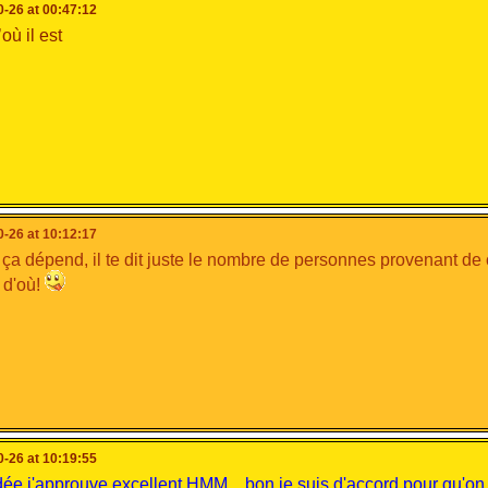
-26 at 00:47:12
où il est
-26 at 10:12:17
 ça dépend, il te dit juste le nombre de personnes provenant de 
 d'où!
-26 at 10:19:55
ée j'approuve excellent HMM... bon je suis d'accord pour qu'on a