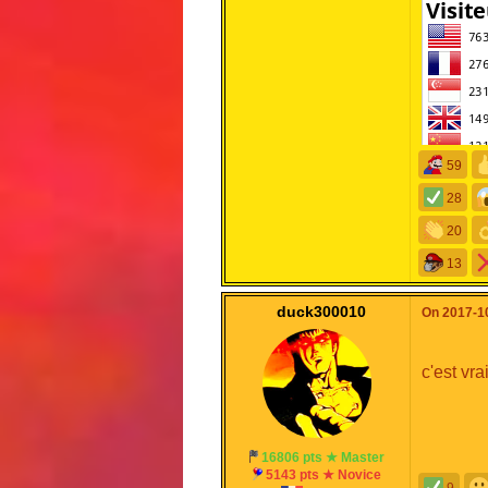
59
28
20
13
duck300010
On 2017-10
c'est vra
16806 pts ★ Master
5143 pts ★ Novice
9