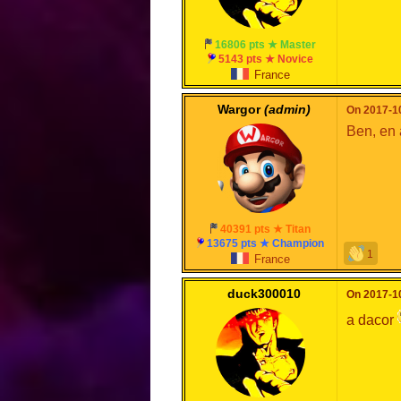
16806 pts ★ Master
5143 pts ★ Novice
France
Wargor
(admin)
On 2017-10
Ben, en a
40391 pts ★ Titan
13675 pts ★ Champion
1
France
duck300010
On 2017-10
a dacor