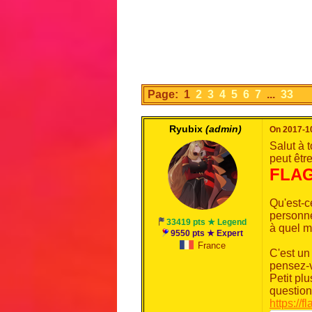
Page: 1
2
3
4
5
6
7
...
33
Ryubix
(admin)
On 2017-10
Salut à 
peut être
FLAG
Qu'est-c
personne
33419 pts ★ Legend
à quel m
9550 pts ★ Expert
France
C'est un
pensez-
Petit plu
question
https://f