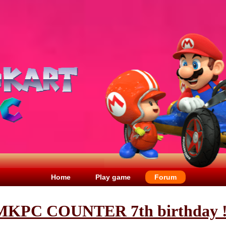
Home
Play game
Forum
MKPC COUNTER 7th birthday !