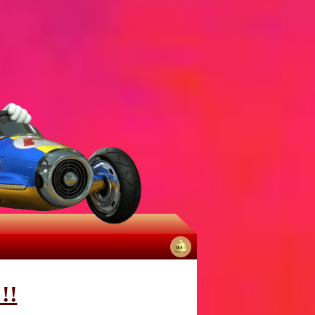
No
notifications
!!