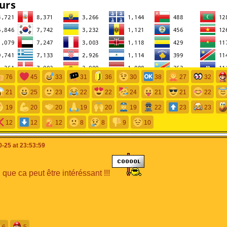
76
45
33
31
36
30
38
27
32
21
25
23
22
22
24
21
21
22
19
20
20
19
20
19
22
23
23
12
12
12
8
8
9
10
-25 at 23:53:59
i que ca peut être intéréssant !!!
6
5