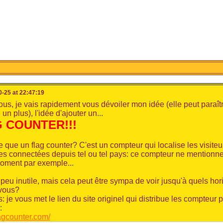
-25 at 22:47:19
tous, je vais rapidement vous dévoiler mon idée (elle peut paraîtr
 un plus), l'idée d'ajouter un...
 COUNTER!!!
e que un flag counter? C'est un compteur qui localise les visiteu
s connectées depuis tel ou tel pays: ce compteur ne mentionne
oment par exemple...
 peu inutile, mais cela peut être sympa de voir jusqu'à quels h
vous?
s: je vous met le lien du site originel qui distribue les compteur 
:
lagcounter.com/