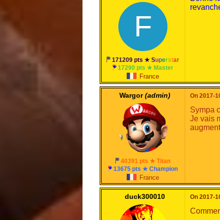
revanch
F
171209 pts ★
S
u
p
e
r
s
t
a
r
17290 pts ★ Master
France
Wargor
(admin)
On 2017-10
Sympa c
Je vais 
augmente
40391 pts ★ Titan
13675 pts ★ Champion
France
duck300010
On 2017-10
Comment 