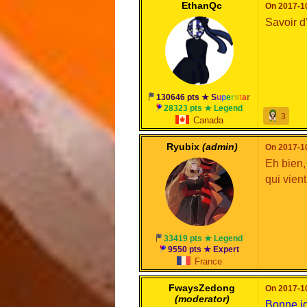
EthanQc
On 2017-10
Savoir d’
130646 pts ★
S
u
p
e
r
s
t
a
r
28323 pts ★ Legend
3
Canada
Ryubix
(admin)
On 2017-10
Eh bien,
qui vient
33419 pts ★ Legend
9550 pts ★ Expert
France
FwaysZedong
On 2017-10
(moderator)
Bonne id