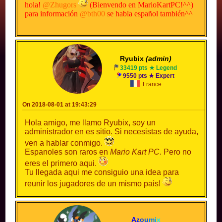
hola!
@Zhugors
(Bienvendo en MarioKartPC!^^)
para información
@bth00
se habla español también^^
Ryubix
(admin)
33419 pts ★ Legend
9550 pts ★ Expert
France
On 2018-08-01 at 19:43:29
Hola amigo, me llamo Ryubix, soy un
administrador en es sitio. Si necesistas de ayuda,
ven a hablar conmigo.
Espanoles son raros en
Mario Kart PC
. Pero no
eres el primero aqui.
Tu llegada aqui me consiguio una idea para
reunir los jugadores de un mismo pais!
A
z
o
u
m
i
x