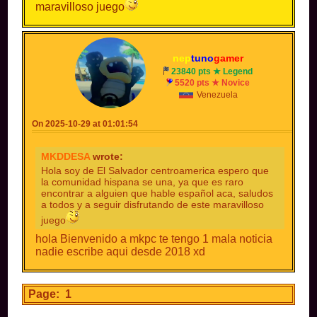
maravilloso juego
nep
tuno
gamer
23840 pts ★ Legend
5520 pts ★ Novice
Venezuela
On 2025-10-29 at 01:01:54
MKDDESA
wrote:
Hola soy de El Salvador centroamerica espero que
la comunidad hispana se una, ya que es raro
encontrar a alguien que hable español aca, saludos
a todos y a seguir disfrutando de este maravilloso
juego
hola Bienvenido a mkpc te tengo 1 mala noticia
nadie escribe aqui desde 2018 xd
Page: 1