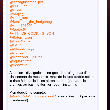
@lanzaguisantes_pvz_2
@KFP_Fan
@OCM
@Keqing
@dear_rose
@Benjamin_the_hedgehog
@noob101000
@Nodac64
@4TH_OF_COOKING_SON
@Raton-raleur
@Fun_Game
@ISCP
@-MarioNLuigi-
@-Jade-
@MarioAndLuigiBros
@AquazottMK
@Neowave
Attention : divulgation d’intrigue : il ne s’agit pas d’un
classement de mes amis, mais de la liste établie selon
la date à laquelle je les ai rencontrés (du haut : le
premier, au bas : le dernier (pour l’instant)).
Mon deucième compte:
@M2M0M1M5_2nd-account
(Je serai inactif à partir de
maintenant)