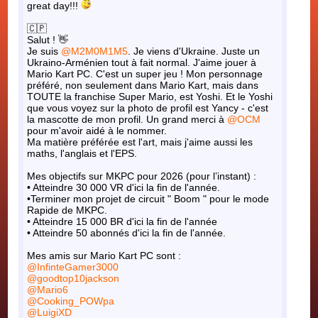
great day!!!
🇨🇵
Salut ! 👋
Je suis
@M2M0M1M5
. Je viens d'Ukraine. Juste un
Ukraino-Arménien tout à fait normal. J'aime jouer à
Mario Kart PC. C'est un super jeu ! Mon personnage
préféré, non seulement dans Mario Kart, mais dans
TOUTE la franchise Super Mario, est Yoshi. Et le Yoshi
que vous voyez sur la photo de profil est Yancy - c'est
la mascotte de mon profil. Un grand merci à
@OCM
pour m'avoir aidé à le nommer.
Ma matière préférée est l'art, mais j'aime aussi les
maths, l'anglais et l'EPS.
Mes objectifs sur MKPC pour 2026 (pour l’instant) :
• Atteindre 30 000 VR d'ici la fin de l'année.
•Terminer mon projet de circuit " Boom " pour le mode
Rapide de MKPC.
• Atteindre 15 000 BR d'ici la fin de l'année
• Atteindre 50 abonnés d'ici la fin de l'année.
Mes amis sur Mario Kart PC sont :
@InfinteGamer3000
@goodtop10jackson
@Mario6
@Cooking_POWpa
@LuigiXD