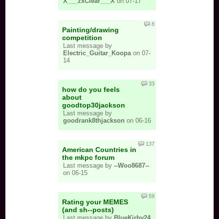
X___zxClear___X
on 07-17
8
Painting/drawing
competition
Last message by
Electric_Guitar_Koopa
on 07-
14
33
how do you feels
about
goodtop30jackson
Last message by
goodrank8thjackson
on 06-16
137
American Countries in
the mkpc forum
Last message by
--Woo8687--
on 06-15
59
Rating your MEMES
(and sh--posts)
Last message by
BlueKirby24