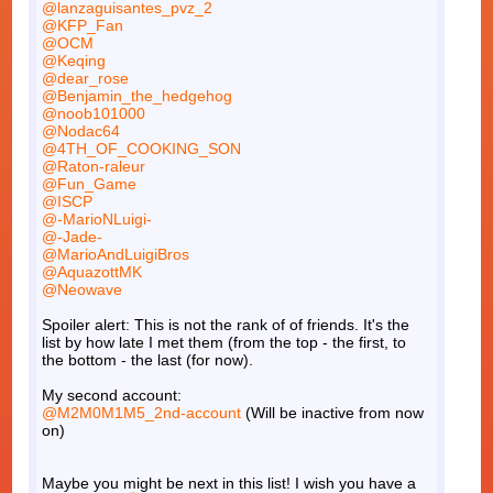
@lanzaguisantes_pvz_2
@KFP_Fan
@OCM
@Keqing
@dear_rose
@Benjamin_the_hedgehog
@noob101000
@Nodac64
@4TH_OF_COOKING_SON
@Raton-raleur
@Fun_Game
@ISCP
@-MarioNLuigi-
@-Jade-
@MarioAndLuigiBros
@AquazottMK
@Neowave
Spoiler alert: This is not the rank of of friends. It's the
list by how late I met them (from the top - the first, to
the bottom - the last (for now).
My second account:
@M2M0M1M5_2nd-account
(Will be inactive from now
on)
Maybe you might be next in this list! I wish you have a