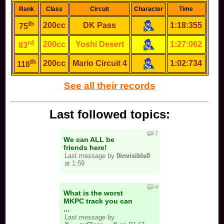
Rank
Class
Circuit
Character
Time
th
200cc
DK Pass
1:18:355
75
rd
200cc
Yoshi Desert
1:27:062
83
th
200cc
Mario Circuit 4
1:02:734
118
See all their records
Last followed topics:
7
We can ALL be
friends here!
Last message by
0invisible0
at 1:59
4
What is the worst
MKPC track you can
...
Last message by