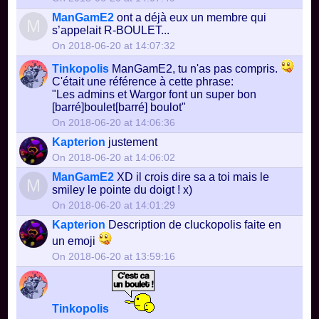
ManGamE2
ont a déjà eux un membre qui
M
s’appelait R-BOULET...
On 2018-06-20 at 14:07:32
Tinkopolis
ManGamE2, tu n'as pas compris.
C'était une référence à cette phrase:
"Les admins et Wargor font un super bon
[barré]boulet[barré] boulot"
On 2018-06-20 at 14:06:36
Kapterion
justement
On 2018-06-20 at 14:06:02
ManGamE2
XD il crois dire sa a toi mais le
M
smiley le pointe du doigt ! x)
On 2018-06-20 at 14:01:29
Kapterion
Description de cluckopolis faite en
un emoji
On 2018-06-20 at 13:59:16
Tinkopolis