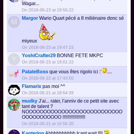
Wagar...
On 2018-06-23 at 19:56:22
Margor
Wario Quart pécé a 8 miliénaire donc sé
M
miyeux
On 2018-06-23 at 19:47:23
YoshiCrafter29
BONNE FETE MKPC
Y
On 2018-06-23 at 19:01:22
PatateBoss
que vous êtes rigolo ici :'
....
On 2018-06-22 at 17:43:50
Flamarix
pas moi ^^
On 2018-06-21 at 18:54:39
mudky
J'ai... rater, l'anniv de ce petit site avec
tant de talent ?
NOOOOOOOOOOOOOOOOOOOOOOOOOOO
OOOOOOOOOOO !!!!!!!!!!!!!!!!!!!
On 2018-06-21 at 16:56:20
Kapterion
Ahhhhhhhhhh Icant wait !!!!