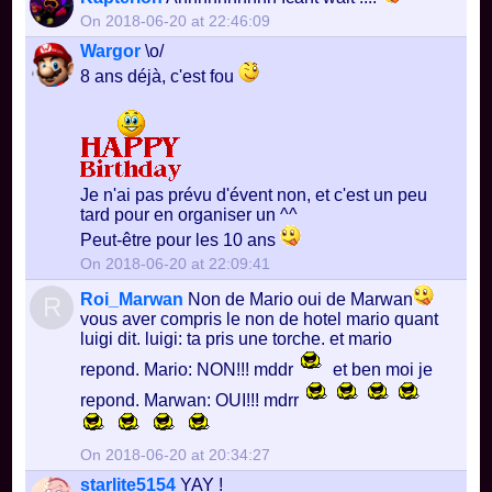
On 2018-06-20 at 22:46:09
Wargor
\o/
8 ans déjà, c'est fou
Je n'ai pas prévu d'évent non, et c'est un peu
tard pour en organiser un ^^
Peut-être pour les 10 ans
On 2018-06-20 at 22:09:41
Roi_Marwan
Non de Mario oui de Marwan
R
vous aver compris le non de hotel mario quant
luigi dit. luigi: ta pris une torche. et mario
repond. Mario: NON!!! mddr
et ben moi je
repond. Marwan: OUI!!! mdrr
On 2018-06-20 at 20:34:27
starlite5154
YAY !