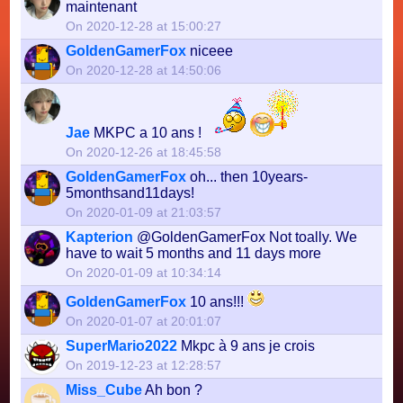
maintenant
On 2020-12-28 at 15:00:27
GoldenGamerFox
niceee
On 2020-12-28 at 14:50:06
Jae
MKPC a 10 ans !
On 2020-12-26 at 18:45:58
GoldenGamerFox
oh... then 10years-
5monthsand11days!
On 2020-01-09 at 21:03:57
Kapterion
@GoldenGamerFox Not toally. We
have to wait 5 months and 11 days more
On 2020-01-09 at 10:34:14
GoldenGamerFox
10 ans!!!
On 2020-01-07 at 20:01:07
SuperMario2022
Mkpc à 9 ans je crois
On 2019-12-23 at 12:28:57
Miss_Cube
Ah bon ?