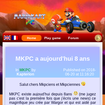
Home
Play game
Forum
MKPC a aujourd'hui 8 ans
In
MKPC
by
Published on 2018-
Kapterion
06-20 at 11:16:20
Salut chers Mkpciens et Mkpciennes
MKPC existe aujoud'hui depuis 8ans
(me jugez
pas c'est la première fois que j'écris une news) ce
maginfique jeu crée par Wargor et qui est aidé par