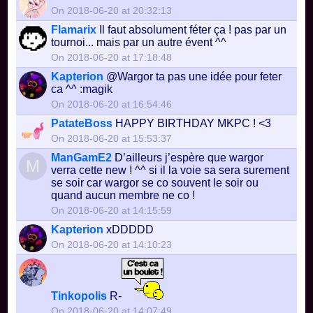
On 2018-06-20 at 20:32:13
Flamarix
Il faut absolument féter ça ! pas par un
tournoi... mais par un autre évent ^^
On 2018-06-20 at 17:18:48
Kapterion
@Wargor ta pas une idée pour feter
ca ^^ :magik
On 2018-06-20 at 16:54:46
PatateBoss
HAPPY BIRTHDAY MKPC ! <3
On 2018-06-20 at 15:53:37
ManGamE2
D’ailleurs j’espère que wargor
M
verra cette new ! ^^ si il la voie sa sera surement
se soir car wargor se co souvent le soir ou
quand aucun membre ne co !
On 2018-06-20 at 14:15:59
Kapterion
xDDDDD
On 2018-06-20 at 14:10:23
Tinkopolis
R-
On 2018-06-20 at 14:07:49