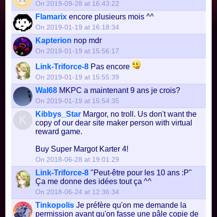
On 2019-09-28 at 16:43:22
Flamarix
encore plusieurs mois ^^
On 2019-01-19 at 16:18:34
Kapterion
nop mdr
On 2019-01-19 at 15:56:17
Link-Triforce-8
Pas encore
On 2019-01-19 at 15:55:39
Wal68
MKPC a maintenant 9 ans je crois?
On 2019-01-19 at 15:54:35
Kibbys_Star
Margor, no troll. Us don't want the
K
copy of our dear site maker person with virtual
reward game.
Buy Super Margot Karter 4!
On 2018-06-28 at 19:01:29
Link-Triforce-8
"Peut-être pour les 10 ans :P"
Ça me donne des idées tout ça ^^
On 2018-06-24 at 12:36:34
Tinkopolis
Je préfère qu'on me demande la
permission avant qu'on fasse une pâle copie de