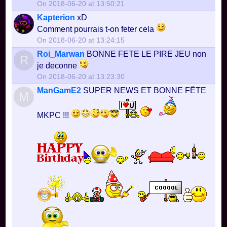
On 2018-06-20 at 13:50:21
Kapterion
xD
Comment pourrais t-on feter cela
On 2018-06-20 at 13:24:15
Roi_Marwan
BONNE FETE LE PIRE JEU non
R
je deconne
On 2018-06-20 at 13:23:30
ManGamE2
SUPER NEWS ET BONNE FÊTE
M
MKPC !!!