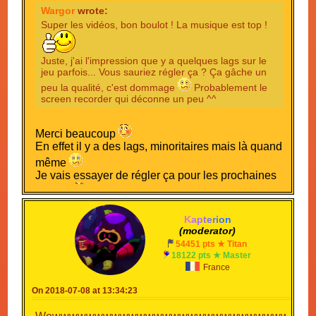
Wargor
wrote:
Super les vidéos, bon boulot ! La musique est top !
Juste, j'ai l'impression que y a quelques lags sur le
jeu parfois... Vous sauriez régler ça ? Ça gâche un
peu la qualité, c'est dommage
Probablement le
screen recorder qui déconne un peu ^^
Merci beaucoup
En effet il y a des lags, minoritaires mais là quand
même
Je vais essayer de régler ça pour les prochaines
vidéos
K
a
p
t
e
r
i
o
n
(moderator)
54451 pts ★ Titan
18122 pts ★ Master
France
On 2018-07-08 at 13:34:23