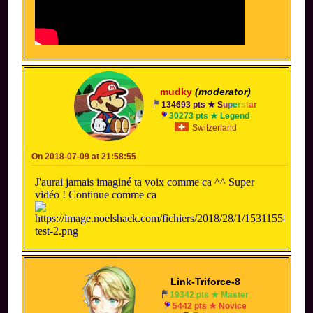
mudky
(moderator)
134693 pts ★
S
u
p
e
r
s
t
a
r
30273 pts ★ Legend
Switzerland
On 2018-07-09 at 21:58:55
J'aurai jamais imaginé ta voix comme ca ^^ Super
vidéo ! Continue comme ca
Link-Triforce-8
19342 pts ★ Master
5442 pts ★ Novice