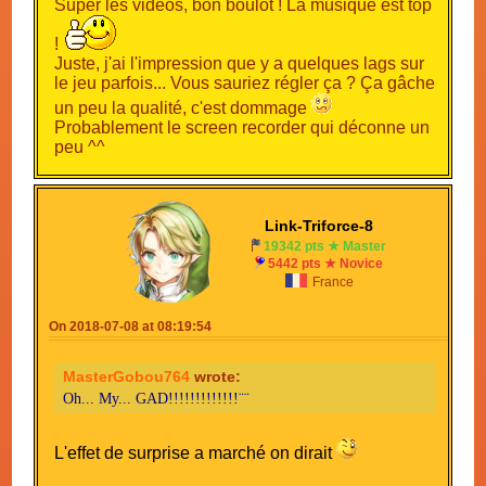
Super les vidéos, bon boulot ! La musique est top
!
Juste, j'ai l'impression que y a quelques lags sur
le jeu parfois... Vous sauriez régler ça ? Ça gâche
un peu la qualité, c'est dommage
Probablement le screen recorder qui déconne un
peu ^^
Link-Triforce-8
19342 pts ★ Master
5442 pts ★ Novice
France
On 2018-07-08 at 08:19:54
MasterGobou764
wrote:
Oh... My... GAD!!!!!!!!!!!!!¨¨
L'effet de surprise a marché on dirait