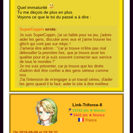
Quel immaturité
Tu me déçois de plus en plus.
Voyons ce que le toi du passé a à dire :
SuperCoppin
wrote:
Je suis SuperCoppin, j'ai un faible pour se jeu, j'adore
aider les gens, discuter avec eux et j'aime trouver les
glitch qui vont pas sur mkpc !
J'amerai être admin : "car je trouve m'être pas mal
débrouiller la première fois, que je trouve avoir les
qualiter pour et je suis souvent connecter aux service
de tous le mondes !"
Je me suis présenter, car je trouve que les droits
d'admin doit être confier a des gens sérieux comme
moi.
J'ai l'intension de m'engager a un travail sérieu, d'aider
les gens quand il le faut, aider le site à être meilleur.
J'ai de grand intêret dans le domaine administratifs,
sérieux et gentil, je souhaiterai à mon passage dans le
domaine dédier pars se bilan. Ayant un objectif certain
et avancer sur se domaine, je voudrai y faire pars
Link-Triforce-8
pendant la durée qui suit après se vote.
19342 pts ★ Master
Merci, SuperCoppin
5442 pts ★ Novice
France
En effet, là tu es très gentil et sérieux
et surtout
tu rends le site tellement meilleur
On 2018-08-08 at 19:26:31