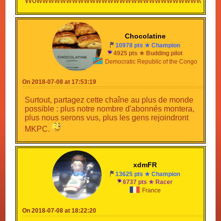
Wowwwwwwwwwwwwwwwwwwwwwwwwwwwwwww
Chocolatine
10978 pts ★ Champion
4925 pts ★ Budding pilot
Democratic Republic of the Congo
On 2018-07-08 at 17:53:19
Surtout, partagez cette chaîne au plus de monde
possible : plus notre nombre d'abonnés montera,
plus nous serons vus, plus les gens rejoindront
MKPC.
xdmFR
13625 pts ★ Champion
6737 pts ★ Racer
France
On 2018-07-08 at 18:22:20