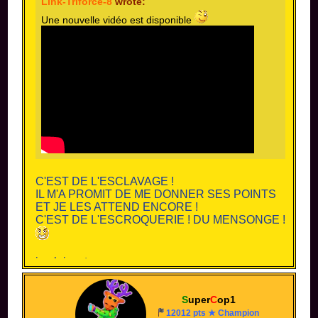
Link-Triforce-8
wrote:
Une nouvelle vidéo est disponible
C'EST DE L'ESCLAVAGE !
IL M'A PROMIT DE ME DONNER SES POINTS
ET JE LES ATTEND ENCORE !
C'EST DE L'ESCROQUERIE ! DU MENSONGE !
je plaisante
S
uper
C
op1
12012 pts ★ Champion