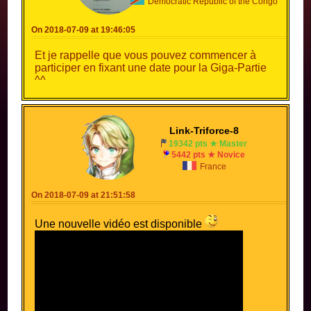
Democratic Republic of the Congo
On 2018-07-09 at 19:46:05
Et je rappelle que vous pouvez commencer à
participer en fixant une date pour la Giga-Partie
^^
Link-Triforce-8
19342 pts ★ Master
5442 pts ★ Novice
France
On 2018-07-09 at 21:51:58
Une nouvelle vidéo est disponible