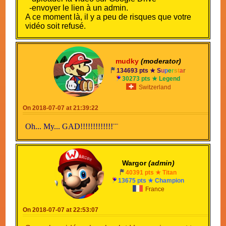
-envoyer le lien à un admin.
A ce moment là, il y a peu de risques que votre
vidéo soit refusé.
Cependant si c'est le cas, vous pourrez toujours
faire ce que vous voulez de la vidéo.
Dans le cas contraire, vous pourrez la retrouver
mudky
(moderator)
sur la chaîne
134693 pts ★
S
u
p
e
r
s
t
a
r
30273 pts ★ Legend
Switzerland
Je suis pressé de voir vos créations
On 2018-07-07 at 21:39:22
Oh... My... GAD!!!!!!!!!!!!!¨¨
Wargor
(admin)
40391 pts ★ Titan
13675 pts ★ Champion
France
On 2018-07-07 at 22:53:07