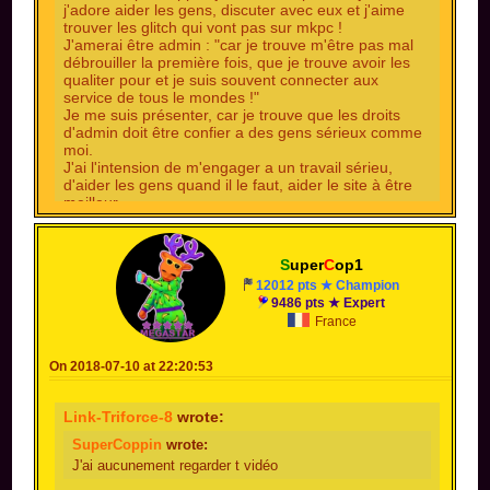
j'adore aider les gens, discuter avec eux et j'aime
trouver les glitch qui vont pas sur mkpc !
J'amerai être admin : "car je trouve m'être pas mal
débrouiller la première fois, que je trouve avoir les
qualiter pour et je suis souvent connecter aux
service de tous le mondes !"
Je me suis présenter, car je trouve que les droits
d'admin doit être confier a des gens sérieux comme
moi.
J'ai l'intension de m'engager a un travail sérieu,
d'aider les gens quand il le faut, aider le site à être
meilleur.
J'ai de grand intêret dans le domaine administratifs,
sérieux et gentil, je souhaiterai à mon passage dans
le domaine dédier pars se bilan. Ayant un objectif
S
uper
C
op1
certain et avancer sur se domaine, je voudrai y faire
12012 pts ★ Champion
pars pendant la durée qui suit après se vote.
9486 pts ★ Expert
Merci, SuperCoppin
France
En effet, là tu es très gentil et sérieux
et surtout
On 2018-07-10 at 22:20:53
tu rends le site tellement meilleur
Link-Triforce-8
wrote:
SuperCoppin
wrote:
J'ai aucunement regarder t vidéo