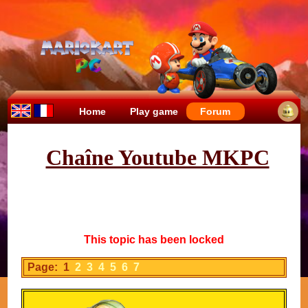
Home
Play game
Forum
Chaîne Youtube MKPC
This topic has been locked
Page: 1
2
3
4
5
6
7