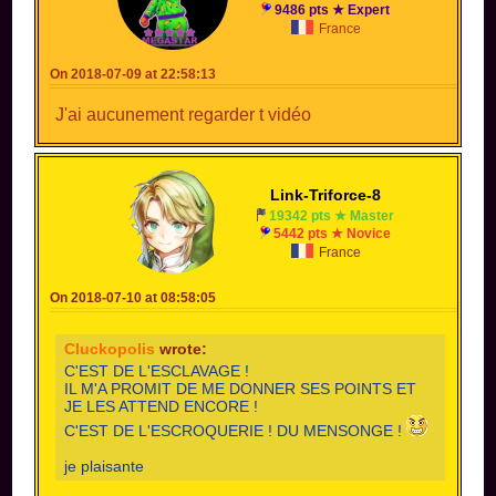
9486 pts ★ Expert
France
On 2018-07-09 at 22:58:13
J'ai aucunement regarder t vidéo
Link-Triforce-8
19342 pts ★ Master
5442 pts ★ Novice
France
On 2018-07-10 at 08:58:05
Cluckopolis
wrote:
C'EST DE L'ESCLAVAGE !
IL M'A PROMIT DE ME DONNER SES POINTS ET
JE LES ATTEND ENCORE !
C'EST DE L'ESCROQUERIE ! DU MENSONGE !
je plaisante