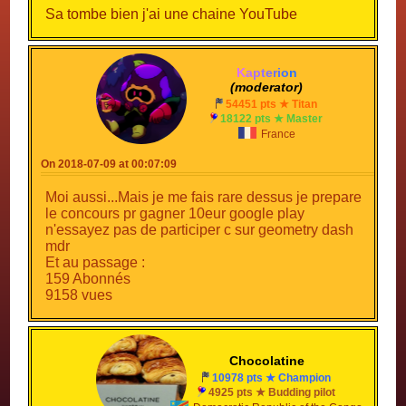
Sa tombe bien j'ai une chaine YouTube
K
a
p
t
e
r
i
o
n
(moderator)
54451 pts ★ Titan
18122 pts ★ Master
France
On 2018-07-09 at 00:07:09
Moi aussi...Mais je me fais rare dessus je prepare
le concours pr gagner 10eur google play
n'essayez pas de participer c sur geometry dash
mdr
Et au passage :
159 Abonnés
9158 vues
Chocolatine
10978 pts ★ Champion
4925 pts ★ Budding pilot