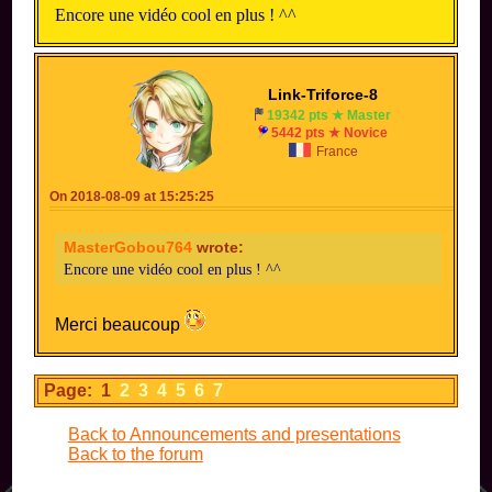
Encore une vidéo cool en plus ! ^^
Link-Triforce-8
19342 pts ★ Master
5442 pts ★ Novice
France
On 2018-08-09 at 15:25:25
MasterGobou764
wrote:
Encore une vidéo cool en plus ! ^^
Merci beaucoup
Page: 1
2
3
4
5
6
7
Back to Announcements and presentations
Back to the forum