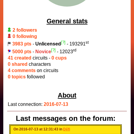
General stats
2 followers
0 following
[?]
st
3983 pts
-
Unlicensed
- 193291
[?]
rd
5000 pts
-
Novice
- 12023
41 created
circuits -
0 cups
0 shared
characters
4 comments
on circuits
0 topics
followed
About
Last connection:
2016-07-13
Last messages on the forum:
On 2016-07-13 at 12:31:43 in
Défi