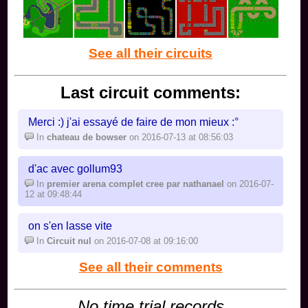
See all their circuits
Last circuit comments:
Merci :) j'ai essayé de faire de mon mieux :°
In
chateau de bowser
on 2016-07-13 at 08:56:03
d'ac avec gollum93
In
premier arena complet cree par nathanael
on 2016-07-
12 at 09:48:44
on s'en lasse vite
In
Circuit nul
on 2016-07-08 at 09:16:00
See all their comments
No time trial records