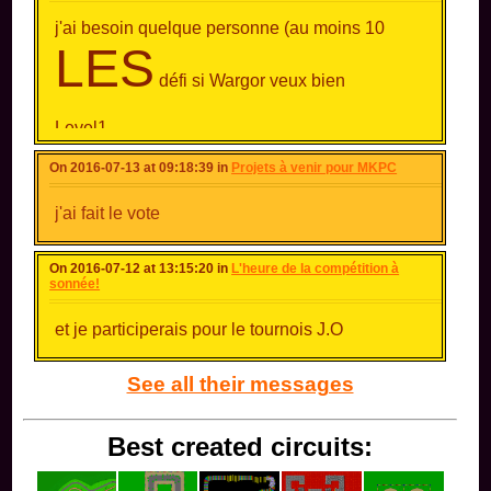
j'ai besoin quelque personne (au moins 10
LES
défi si Wargor veux bien
Level1
1er=: +1000pts
On 2016-07-13 at 09:18:39 in
Projets à venir pour MKPC
2eme=: +750
3eme=: +500
j'ai fait le vote
4eme=: +250
5eme=: +125
On 2016-07-12 at 13:15:20 in
L'heure de la compétition à
sonnée!
et je participerais pour le tournois J.O
See all their messages
Best created circuits: