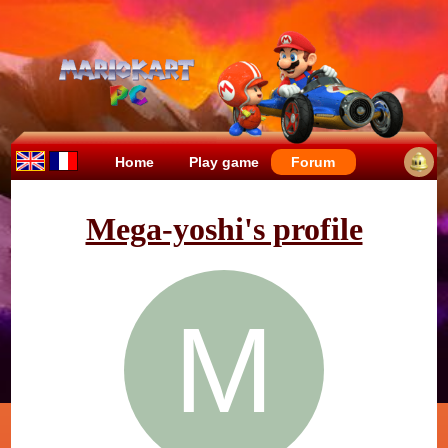
Home
Play game
Forum
Mega-yoshi's profile
M