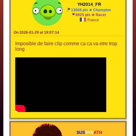
YH2014_FR
13668 pts ★ Champion
6925 pts ★ Racer
France
On 2026-01-29 at 19:07:14
Imposible de faire clip comme ca ca va etre trop
long
SUS
SYN
ATH