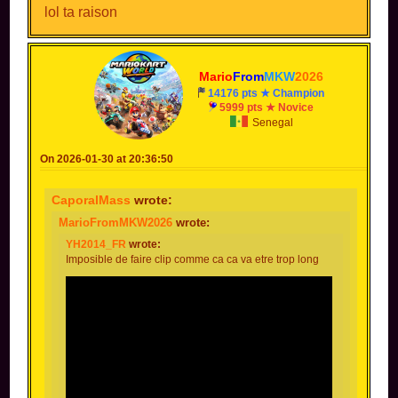
lol ta raison
Mario
From
MKW
2026
14176 pts ★ Champion
5999 pts ★ Novice
Senegal
On 2026-01-30 at 20:36:50
CaporalMass
wrote:
MarioFromMKW2026
wrote:
YH2014_FR
wrote:
Imposible de faire clip comme ca ca va etre trop long