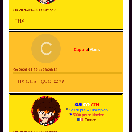
On 2026-01-30 at 08:15:35
THX
C
Capora
l
Mass
On 2026-01-30 at 08:26:14
THX C'EST QUOI ca❔❓
SUS
SYN
ATH
12378 pts ★ Champion
5000 pts ★ Novice
France
On 2026-01-30 at 16:29:55