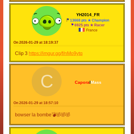
YH2014_FR
13668 pts ★ Champion
6925 pts ★ Racer
France
On 2026-01-29 at 18:19:37
Clip 3
https://imgur.gg/f/nMo9ytq
C
Capora
l
Mass
On 2026-01-29 at 18:57:10
bowser la bombe💣🤣🤣🤣