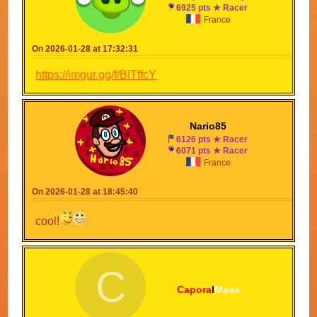
6925 pts ★ Racer
France
On 2026-01-28 at 17:32:31
https://imgur.gg/f/BlTffcY
Nario85
6126 pts ★ Racer
6071 pts ★ Racer
France
On 2026-01-28 at 18:45:40
cool!
C
Capora
l
Mass