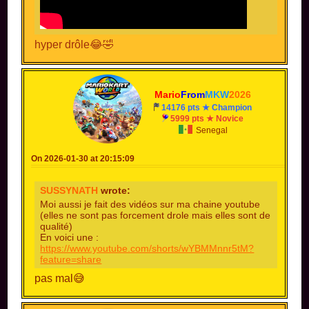
hyper drôle😂🤣
Mario
From
MKW
2026
14176 pts ★ Champion
5999 pts ★ Novice
Senegal
On 2026-01-30 at 20:15:09
SUSSYNATH
wrote:
Moi aussi je fait des vidéos sur ma chaine youtube
(elles ne sont pas forcement drole mais elles sont de
qualité)
En voici une :
https://www.youtube.com/shorts/wYBMMnnr5tM?
feature=share
pas mal😅