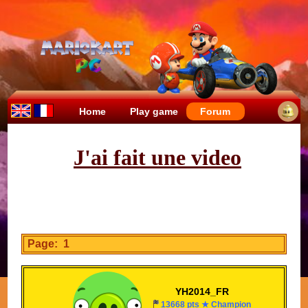
Home
Play game
Forum
J'ai fait une video
Page: 1
YH2014_FR
13668 pts ★ Champion