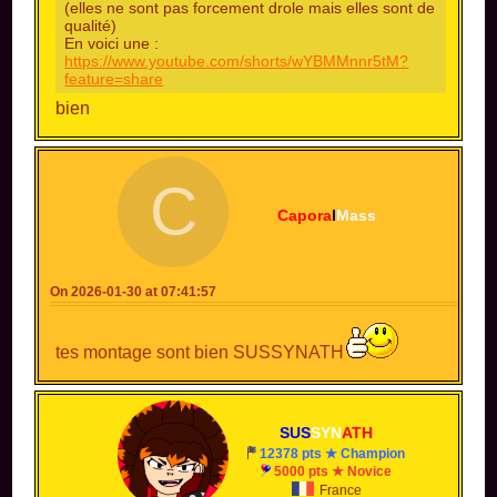
(elles ne sont pas forcement drole mais elles sont de
qualité)
En voici une :
https://www.youtube.com/shorts/wYBMMnnr5tM?
feature=share
bien
C
Capora
l
Mass
On 2026-01-30 at 07:41:57
tes montage sont bien SUSSYNATH
SUS
SYN
ATH
12378 pts ★ Champion
5000 pts ★ Novice
France