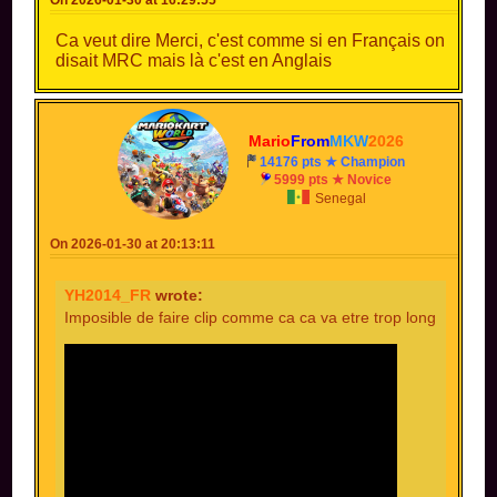
Ca veut dire Merci, c'est comme si en Français on
disait MRC mais là c'est en Anglais
Mario
From
MKW
2026
14176 pts ★ Champion
5999 pts ★ Novice
Senegal
On 2026-01-30 at 20:13:11
YH2014_FR
wrote:
Imposible de faire clip comme ca ca va etre trop long