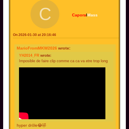
C
Capora
l
Mass
On 2026-01-30 at 20:16:46
MarioFromMKW2026
wrote:
YH2014_FR
wrote:
Imposible de faire clip comme ca ca va etre trop long
hyper drôle😂🤣