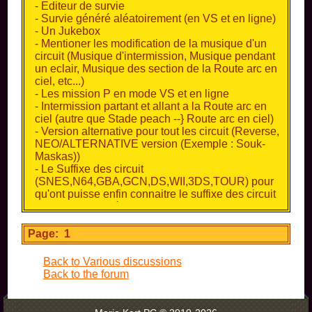
- Editeur de survie
- Survie généré aléatoirement (en VS et en ligne)
- Un Jukebox
- Mentioner les modification de la musique d'un
circuit (Musique d'intermission, Musique pendant
un eclair, Musique des section de la Route arc en
ciel, etc...)
- Les mission P en mode VS et en ligne
- Intermission partant et allant a la Route arc en
ciel (autre que Stade peach --} Route arc en ciel)
- Version alternative pour tout les circuit (Reverse,
NEO/ALTERNATIVE version (Exemple : Souk-
Maskas))
- Le Suffixe des circuit
(SNES,N64,GBA,GCN,DS,WII,3DS,TOUR) pour
qu'ont puisse enfin connaitre le suffixe des circuit
de la switch (Citée Sorbet dans ce cas ci)
- Des circuit GBA, en mission ou en course car il
n'y a AUCUN circuit GBA dans MKWORLD
Page: 1
- Un mode mission comme sur DS
- Un tour du monde (comme un grand chelem)
Back to Various discussions
(ps: il en faut du temps libre pour boucler 30
Back to the forum
circuit)
- Un intérêt au mission P
- Des persos intéressant (Diddy, Funky Kong, MII,