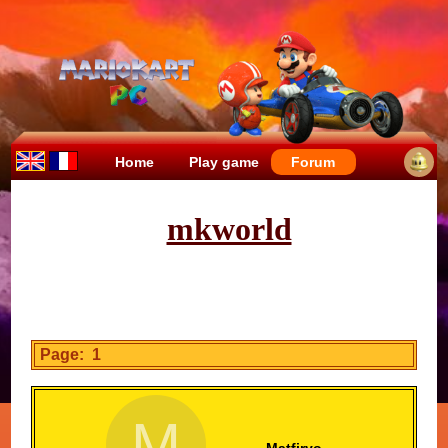
Home
Play game
Forum
mkworld
Page: 1
M