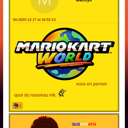
Matfiryo
On 2025-12-17 at 16:52:13
vous en penser
quoi du nouveau mk.
1
SUS
SYN
ATH