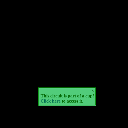
×
This circuit is part of a cup!
Click here
to access it.