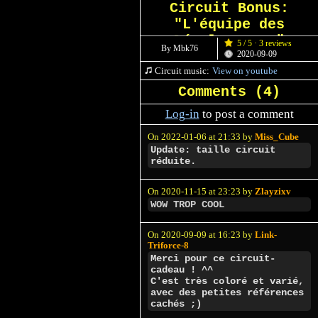
Circuit Bonus:
"L'équipe des
Développeurs"
5 / 5 · 3 reviews
By Mbk76
2020-09-09
Circuit music:
View on youtube
Comments (
4
)
Log-in
to post a comment
On 2022-01-06 at 21:33 by
Miss_Cube
Update: taille circuit
réduite.
On 2020-11-15 at 23:23 by
Zlayzixv
WOW TROP COOL
On 2020-09-09 at 16:23 by
Link-
Triforce-8
Merci pour ce circuit-
cadeau ! ^^
C'est très coloré et varié,
avec des petites références
cachés ;)